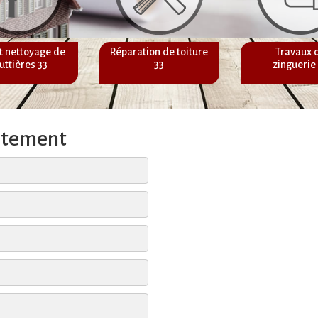
t nettoyage de
Réparation de toiture
Travaux 
uttières 33
33
zinguerie
itement