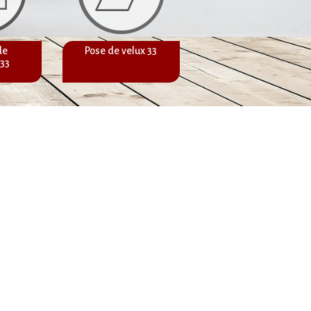
de
Pose de velux 33
Peinture et
 33
ravalement de
façade 33